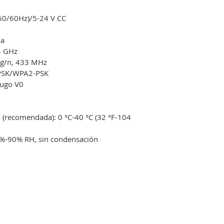
(50/60Hz)/5-24 V CC
da
4 GHz
/g/n, 433 MHz
PSK/WPA2-PSK
fugo V0
(recomendada): 0 °C-40 °C (32 °F-104 
%-90% RH, sin condensación