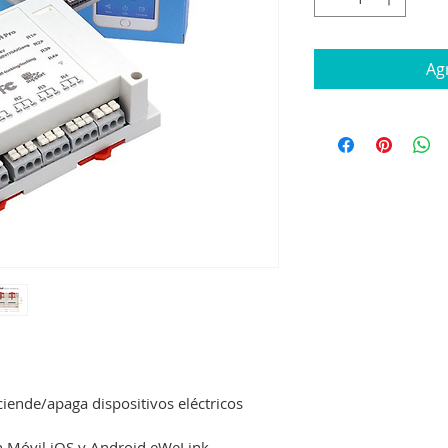
Agr
ende/apaga dispositivos eléctricos 
ón Móvil iOS y Android eWeLink