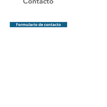
Contacto
Formulario de contacto
© 2025 Reefet S.p.A Innovación Tecnológica para
Contenedores Refrigerados
Libertad #269, Oficina 904, Viña del Mar
info@reefet.cl
+56 9 96332446
Horario de Atención:
Lunes a Viernes de 09:00 a 17:00 Hrs.