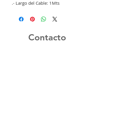
.- Largo del Cable: 1Mts
Contacto
Formulario de contacto
© 2025 Reefet S.p.A Innovación Tecnológica para
Contenedores Refrigerados
Libertad #269, Oficina 904, Viña del Mar
info@reefet.cl
+56 9 96332446
Horario de Atención: