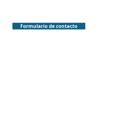
Formulario de contacto
© 2025 Reefet S.p.A Innovación Tecnológica para
Contenedores Refrigerados
Libertad #269, Oficina 904, Viña del Mar
info@reefet.cl
+56 9 96332446
Horario de Atención:
Lunes a Viernes de 09:00 a 17:00 Hrs.