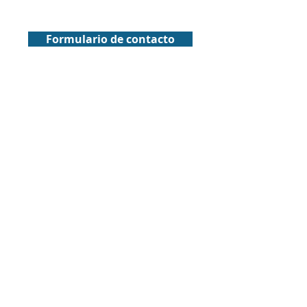
Formulario de contacto
© 2025 Reefet S.p.A Innovación Tecnológica para
Contenedores Refrigerados
Libertad #269, Oficina 904, Viña del Mar
info@reefet.cl
+56 9 96332446
Horario de Atención:
Lunes a Viernes de 09:00 a 17:00 Hrs.