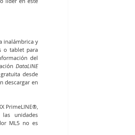
 líder en este 
 inalámbrica y 
 o tablet para 
formación del 
ación 
DataLINE 
ratuita desde 
n descargar en 
XX PrimeLINE®, 
las unidades 
dor ML5 no es 