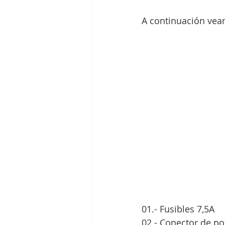
A continuación vea
01.- Fusibles 7,5A
02.- Conector de po