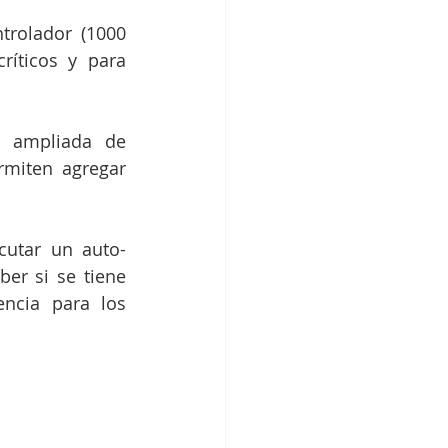
rolador (1000 
íticos y para 
 ampliada de 
rmiten agregar 
cutar un auto-
er si se tiene 
cia para los 