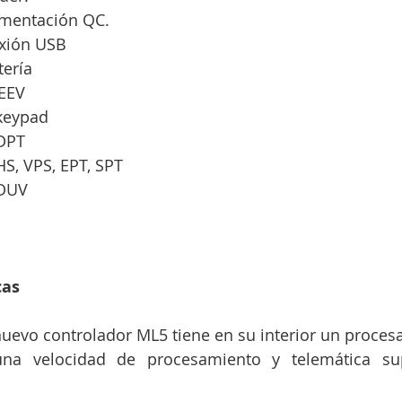
imentación QC.
exión USB
tería
 EEV
 keypad
 DPT
HS, VPS, EPT, SPT
 DUV
cas
uevo controlador ML5 tiene en su interior un proces
na velocidad de procesamiento y telemática sup