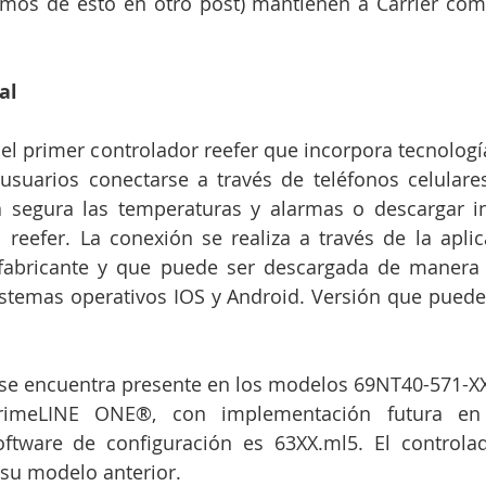
emos de esto en otro post) mantienen a Carrier como
al
 el primer controlador reefer que incorpora tecnología
usuarios conectarse a través de teléfonos celulares
a segura las temperaturas y alarmas o descargar in
 reefer. La conexión se realiza a través de la aplic
abricante y que puede ser descargada de manera g
istemas operativos IOS y Android. Versión que puede
 se encuentra presente en los modelos 69NT40-571-X
rimeLINE ONE®, con implementación futura en 
oftware de configuración es 63XX.ml5. El controla
 su modelo anterior.