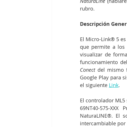
NaturaLine
 (hablar
rubro.
Descripción Gener
El Micro-Link® 5 es
que permite a los 
visualizar de form
funcionamiento del
Conect
 del mismo f
Google Play para s
el siguiente 
Link
. 
El controlador ML5
69NT40-575-XXX P
NaturaLINE®. El s
intercambiable por