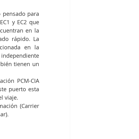
 pensado para 
 EC1 y EC2 que 
uentran en la 
do rápido. La 
cionada en la 
 independiente 
ién tienen un 
ación PCM-CIA 
e puerto esta 
l viaje.
ación (Carrier 
ar).